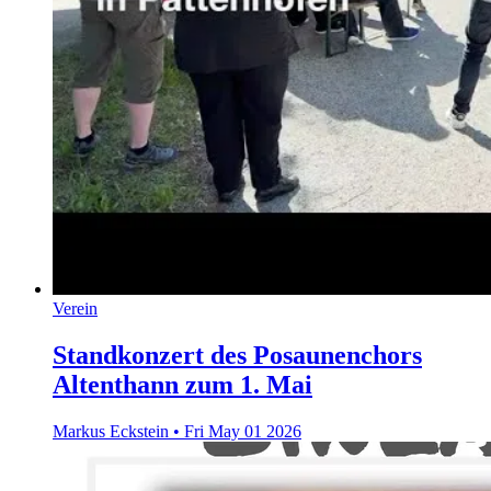
Verein
Standkonzert des Posaunenchors
Altenthann zum 1. Mai
Markus Eckstein
•
Fri May 01 2026